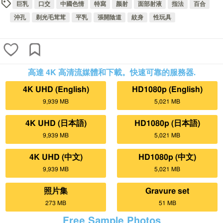
巨乳
口交
中國色情
特寫
颜射
面部射液
指法
百合
沖孔
剃光毛茸茸
平乳
張開陰道
紋身
性玩具
高達 4K 高清流媒體和下載。快速可靠的服務器.
4K UHD (English)
HD1080p (English)
9,939 MB
5,021 MB
4K UHD (日本語)
HD1080p (日本語)
9,939 MB
5,021 MB
4K UHD (中文)
HD1080p (中文)
9,939 MB
5,021 MB
照片集
Gravure set
273 MB
51 MB
Free Sample Photos